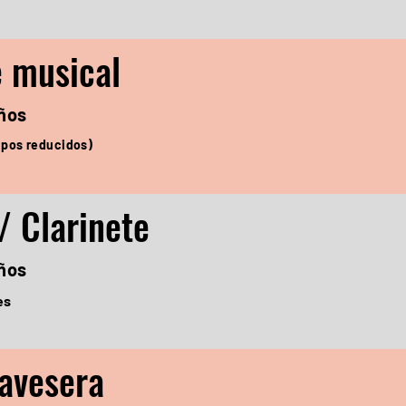
 musical
años
upos reducidos)
/ Clarinete
años
es
ravesera