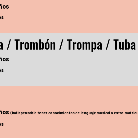
años
es
a / Trombón / Trompa / Tuba
años
es
años
(indispensable tener conocimientos de lenguaje musical o estar matricu
es