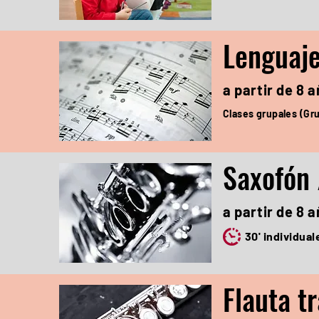
Lenguaje
a partir de 8 
Clases grupales (Gr
Saxofón 
a partir de 8 
30' individual
Flauta t