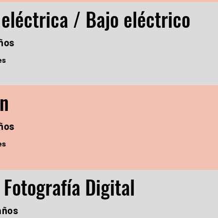
 eléctrica / Bajo eléctrico
años
es
ón
años
es
 Fotografía Digital
 años